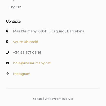
English
Contacte
Mas l'Arimany, 08511 L'Esquirol, Barcelona
Veure ubicació
+34 93 671 06 16
hola@masarimany.cat
Instagram
Creació web Webmastervic