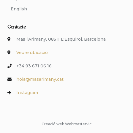
English
Contacte
Mas l'Arimany, 08511 L'Esquirol, Barcelona
Veure ubicació
+34 93 671 06 16
hola@masarimany.cat
Instagram
Creació web Webmastervic