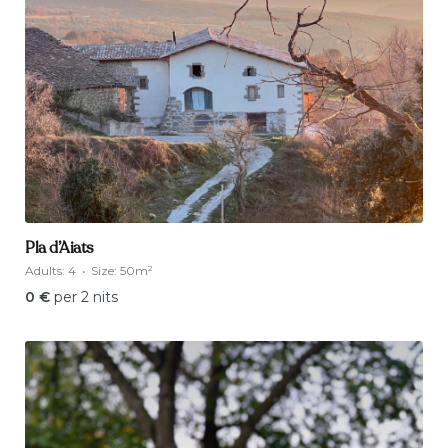
Pla d’Aiats
Adults:
4
Size:
50m²
0
€
per 2 nits