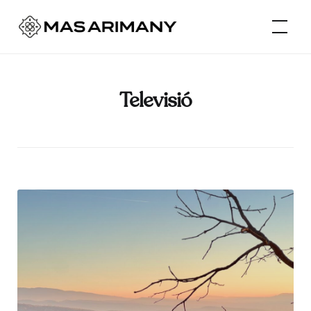
Skip
Mas Arimany
to
content
Televisió