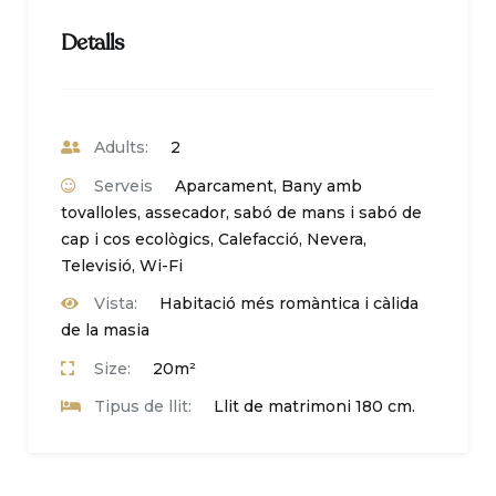
Detalls
Adults:
2
Serveis
Aparcament
,
Bany amb
tovalloles, assecador, sabó de mans i sabó de
cap i cos ecològics
,
Calefacció
,
Nevera
,
Televisió
,
Wi-Fi
Vista:
Habitació més romàntica i càlida
de la masia
Size:
20m²
Tipus de llit:
Llit de matrimoni 180 cm.